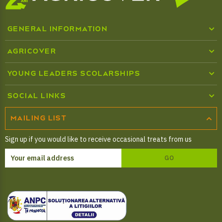
GENERAL INFORMATION
Who we are
AGRICOVER
Agricultural inputs
Media center
YOUNG LEADERS SCOLARSHIPS
About Young Leaders Programme
Catalogues
SOCIAL LINKS
Combating fraud and corruption
Scholarship application form
MAILING LIST
Financing products
Cookies policy
© 2026 Agricover Distribution S.A. - All rights reserved
Sign up if you would like to receive occasional treats from us
FERMIER Card
Processing personal data
GO
Agricover Premium