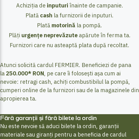
Achiziția de
inputuri
înainte de campanie.
Plată
cash
la furnizorii de inputuri.
Plată
motorină
la pompă.
Plăți
urgențe neprevăzute
apărute în ferma ta.
Furnizori care nu asteaptă plata după recoltat.
Atunci solicită cardul FERMIER. Beneficiezi de pana
la
250.000* RON
, pe care îi folosești așa cum ai
nevoie: retragi cash, achiți combustibilul la pompă,
cumperi online de la furnizori sau de la magazinele din
apropierea ta.
Fără garanții și fără bilete la ordin
Nu este nevoie să aduci bilete la ordin, garanții
materiale sau giranți pentru a beneficia de cardul