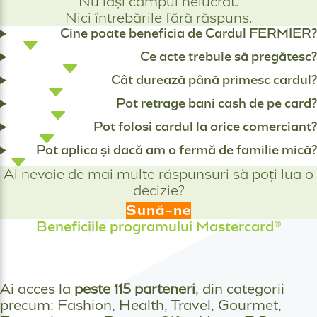
Nu lași câmpul nelucrat.
Nici întrebările fără răspuns.
Cine poate beneficia de Cardul FERMIER?
Ce acte trebuie să pregătesc?
Cât durează până primesc cardul?
Pot retrage bani cash de pe card?
Pot folosi cardul la orice comerciant?
Pot aplica și dacă am o fermă de familie mică?
Ai nevoie de mai multe răspunsuri să poți lua o
decizie?
Sună-ne
Beneficiile programului Mastercard®
Ai acces la
peste 115 parteneri
, din categorii
precum: Fashion, Health, Travel, Gourmet,