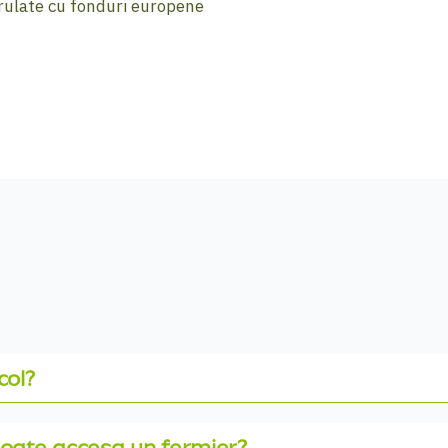
erulate cu fonduri europene
col?
oate accesa un fermier?