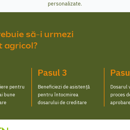
personalizate.
rebuie să-i urmezi
 agricol?
Pasul 3
Pasu
liere pentru
Beneficiezi de asistență
Dosarul 
ai bune
pentru întocmirea
proces de
țare
dosarului de creditare
aprobar