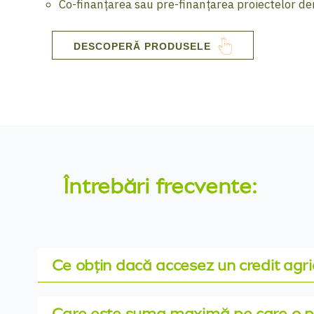
Co-finanțarea sau pre-finanțarea proiectelor d
DESCOPERĂ PRODUSELE
Întrebări frecvente:
Ce obțin dacă accesez un credit agri
Care este suma maximă pe care o p