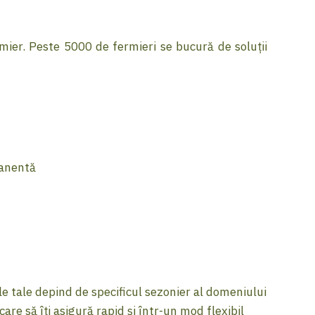
rmier. Peste 5000 de fermieri se bucură de soluții
manentă
ile tale depind de specificul sezonier al domeniului
are să îți asigură rapid și într-un mod flexibil