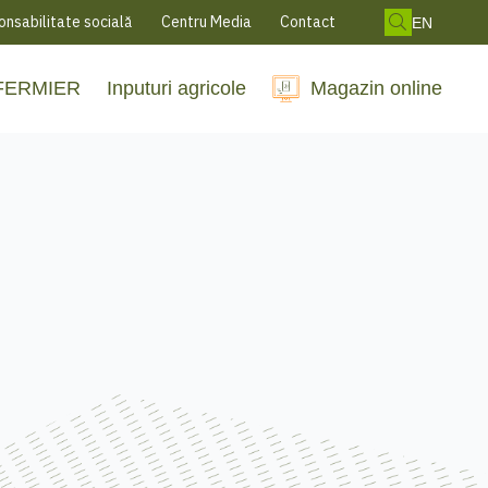
nsabilitate socială
Centru Media
Contact
EN
 FERMIER
Inputuri agricole
Magazin online