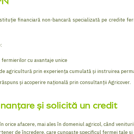
FN
stituție financiară non-bancară specializată pe credite fe
:
 fermierilor cu avantaje unice
i de agricultură prin experiența cumulată și instruirea per
răspuns și acoperire națională prin consultanții Agricover.
anțare și solicită un credit
în orice afacere, mai ales în domeniul agricol, când venitur
tener de încredere, care cunoaște specificul fermei tale și c