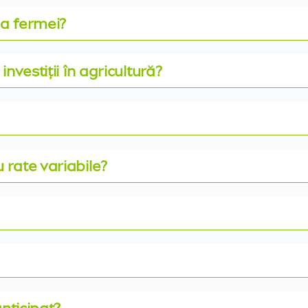
ea fermei?
nvestiții în agricultură?
 rate variabile?
anticipat?