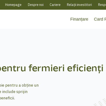
Homepage
Despre noi
Cariere
Relații investitori
Respo
Finanțare
Card
entru fermieri eficienți
oie pentru a obține un
 include sprijin
eneficii.