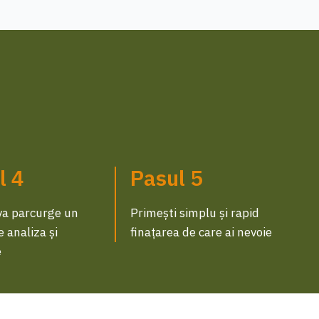
l 4
Pasul 5
va parcurge un
Primești simplu și rapid
 analiza și
finațarea de care ai nevoie
e