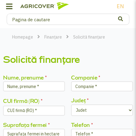
EN
Homepage
Finanțare
Solicită finanțare
Solicită finanțare
Nume, prenume
*
Companie
*
Județ
*
CUI firmă (RO)
*
Suprafața fermei
*
Telefon
*