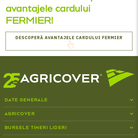
avantajele cardului
FERMIER!
DESCOPERĂ AVANTAJELE CARDULUI FERMIER
DATE GENERALE
Cine suntem
AGRICOVER
Inputuri agricole
Centru media
BURSELE TINERI LIDERI