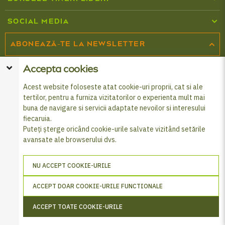
Despre programul Tineri Lideri
Cataloage Agricover
SOCIAL MEDIA
Combaterea fraudei și corupției
Formular înscriere Burse
ABONEAZĂ-TE LA NEWSLETTER
Produse de finanțare
Politica de cookies
© 2026 Agricover Distribution S.A. - Toate drepturile
Abonează-te la newsletter și fii la curent cu cele mai noi informații
Accepta cookies
Cardul FERMIER
Prelucrarea datelor cu caracter personal
rezervate
din universul Agricover.
Acest website foloseste atat cookie-uri proprii, cat si ale
Află cum să-ți protejezi datele
Programul Agricover Premium
ABONEAZĂ-TE
tertilor, pentru a furniza vizitatorilor o experienta mult mai
buna de navigare si servicii adaptate nevoilor si interesului
Altele
fiecaruia.
Puteți șterge oricând cookie-urile salvate vizitând setările
avansate ale browserului dvs.
NU ACCEPT COOKIE-URILE
ACCEPT DOAR COOKIE-URILE FUNCTIONALE
ACCEPT TOATE COOKIE-URILE