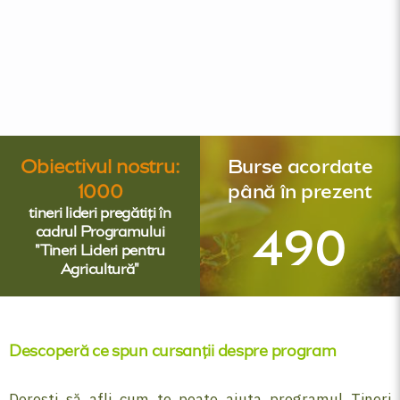
Obiectivul nostru:
Burse acordate
1000
până în prezent
tineri lideri pregătiți în
490
cadrul Programului
"Tineri Lideri pentru
Agricultură"
Descoperă ce spun cursanții despre program
Dorești să afli cum te poate ajuta programul Tineri