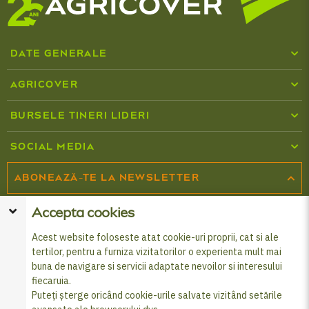
DATE GENERALE
Cine suntem
AGRICOVER
Inputuri agricole
Centru media
BURSELE TINERI LIDERI
Despre programul Tineri Lideri
Cataloage Agricover
SOCIAL MEDIA
Combaterea fraudei și corupției
Formular înscriere Burse
ABONEAZĂ-TE LA NEWSLETTER
Produse de finanțare
Politica de cookies
© 2026 Agricover Distribution S.A. - Toate drepturile
Abonează-te la newsletter și fii la curent cu cele mai noi informații
Cardul FERMIER
Accepta cookies
Prelucrarea datelor cu caracter personal
rezervate
din universul Agricover.
Acest website foloseste atat cookie-uri proprii, cat si ale
Află cum să-ți protejezi datele
Programul Agricover Premium
ABONEAZĂ-TE
tertilor, pentru a furniza vizitatorilor o experienta mult mai
buna de navigare si servicii adaptate nevoilor si interesului
Altele
fiecaruia.
Puteți șterge oricând cookie-urile salvate vizitând setările